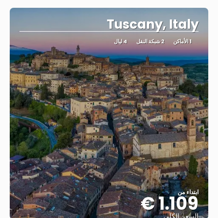
Tuscany, Italy
1 الأماكن
2 شبكة النقل
4 ليال
ابتداء من
1.109 €
السعر الكلي