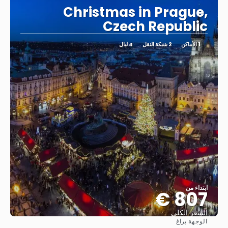
Christmas in Prague,
Czech Republic
1 الأماكن
2 شبكة النقل
4 ليال
ابتداء من
807 €
السعر الكلي
الوجهة:
براغ
شاهد