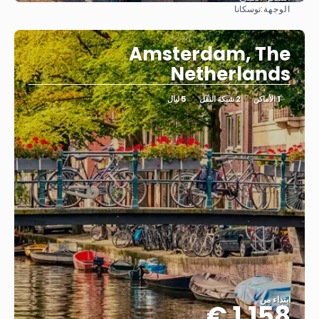
الوجهة:
توسكانا
شاهد
Amsterdam, The
Netherlands
1 الأماكن
2 شبكة النقل
5 ليال
ابتداء من
1.158 €