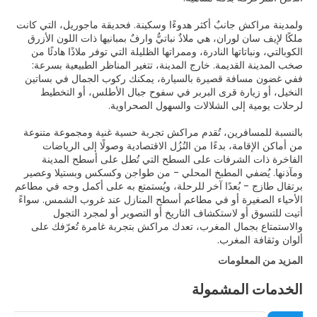
ولمدينة مراكش جانبٌ أكثر هدوءًا وسكينة. فحديقة ماجوريل، التي كانت
ملكًا لإيف سان لوران، هي ملاذٌ نباتيٌّ وارفٌ بمبانيها ذات اللون الأزرق
الكوبالتي، ونباتاتها النادرة، وممراتها الظليلة التي توفر ملاذًا هادئًا من
صخب المدينة القديمة. خارج المدينة، تتغير المناظر الطبيعية بسرعة:
ففي غضون مسافة قصيرة بالسيارة، يمكنك ركوب الجمال في بساتين
النخيل، أو زيارة قرى البربر في سفوح جبال الأطلس، أو التخطيط
بالنسبة للمسافرين، تُقدم مراكش تجربة حسية غنية ومجموعة متنوعة
من أماكن الإقامة، بدءًا من النُزُل الاقتصادية وصولًا إلى الرياضات
الفاخرة ذات الشرفات على السطح التي تُطل على أسطح المدينة
ومآذنها. يُضفي المطبخ المحلي - من طواجن وكسكس وبستيلا وعصير
برتقال طازج - بُعدًا آخر للرحلة، ويُستمتع به على أكمل وجه في مطاعم
الأحياء الصغيرة أو في مطاعم أسطح المنازل عند غروب الشمس. سواءً
أتيت للتسوق أو لاستكشاف التاريخ أو التصوير أو لمجرد التجول
والاستمتاع بجمال المغرب، تعدك مراكش بتجربة غامرة تُعرّفك على
ألوان وثقافة المغرب.
المزيد من المعلومات
الخدمات المشمولة