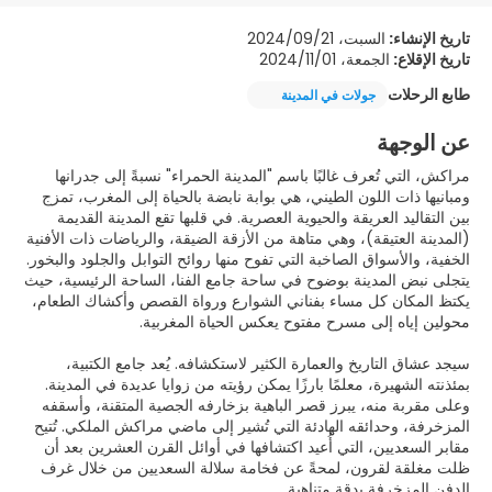
تاريخ الإنشاء:
السبت، 2024/09/21
تاريخ الإقلاع:
الجمعة، 2024/11/01
طابع الرحلات
جولات في المدينة
عن الوجهة
مراكش، التي تُعرف غالبًا باسم "المدينة الحمراء" نسبةً إلى جدرانها
ومبانيها ذات اللون الطيني، هي بوابة نابضة بالحياة إلى المغرب، تمزج
بين التقاليد العريقة والحيوية العصرية. في قلبها تقع المدينة القديمة
(المدينة العتيقة)، وهي متاهة من الأزقة الضيقة، والرياضات ذات الأفنية
الخفية، والأسواق الصاخبة التي تفوح منها روائح التوابل والجلود والبخور.
يتجلى نبض المدينة بوضوح في ساحة جامع الفنا، الساحة الرئيسية، حيث
يكتظ المكان كل مساء بفناني الشوارع ورواة القصص وأكشاك الطعام،
سيجد عشاق التاريخ والعمارة الكثير لاستكشافه. يُعد جامع الكتبية،
بمئذنته الشهيرة، معلمًا بارزًا يمكن رؤيته من زوايا عديدة في المدينة.
وعلى مقربة منه، يبرز قصر الباهية بزخارفه الجصية المتقنة، وأسقفه
المزخرفة، وحدائقه الهادئة التي تُشير إلى ماضي مراكش الملكي. تُتيح
مقابر السعديين، التي أُعيد اكتشافها في أوائل القرن العشرين بعد أن
ظلت مغلقة لقرون، لمحةً عن فخامة سلالة السعديين من خلال غرف