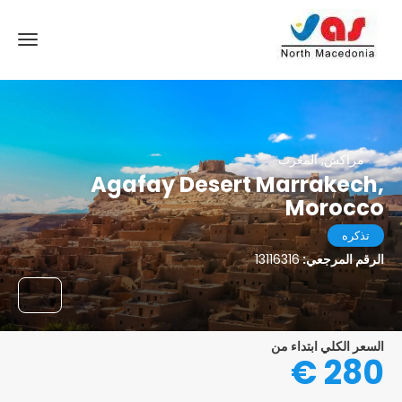
مراكش, المغرب
Agafay Desert Marrakech,
Morocco
تذكره
الرقم المرجعي:
13116316
السعر الكلي ابتداء من
280 €