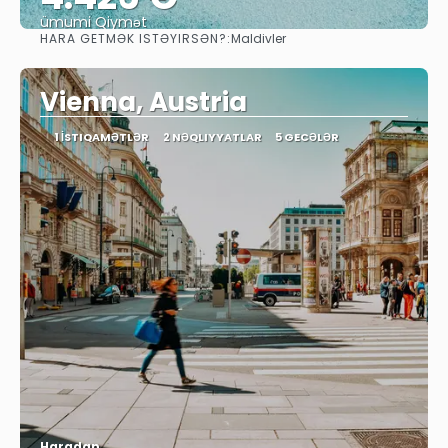
ümumi Qiymət
HARA GETMƏK ISTƏYIRSƏN?:
Maldivler
Baxın
Vienna, Austria
1 İSTIQAMƏTLƏR
2 NƏQLIYYATLAR
5 GECƏLƏR
Haradan