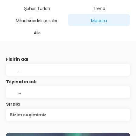
Şəhər Turları
Trend
Milad sövdələşmələri
Macəra
Ailə
Fikirin adı
Təyinatın adı
Sırala
Bizim seçimimiz