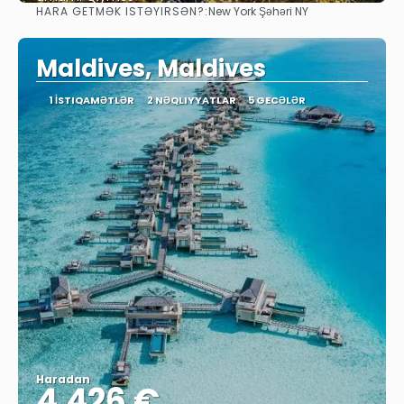
HARA GETMƏK ISTƏYIRSƏN?:
New York Şəhəri NY
Baxın
Maldives, Maldives
1 İSTIQAMƏTLƏR
2 NƏQLIYYATLAR
5 GECƏLƏR
Haradan
4.426 €