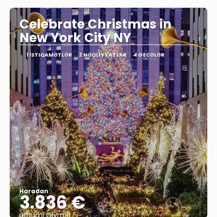
Celebrate Christmas in
New York City NY
1 İSTIQAMƏTLƏR
2 NƏQLIYYATLAR
4 GECƏLƏR
Haradan
3.836 €
ümumi Qiymət