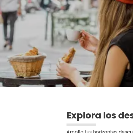
Ver
Explora los d
Amplía tus horizontes descu