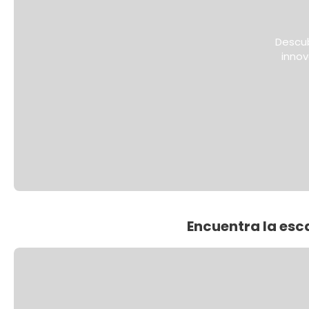
Descub
innov
Encuentra la esc