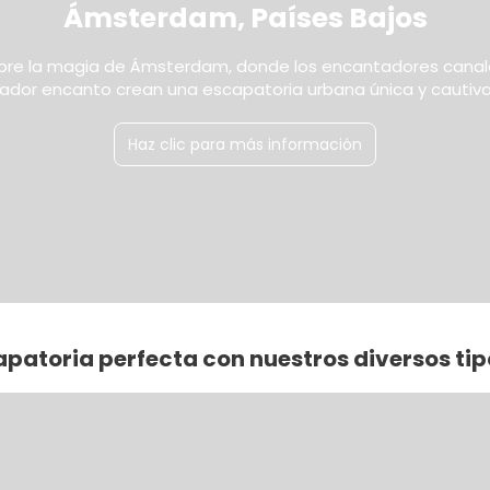
Ámsterdam, Países Bajos
re la magia de Ámsterdam, donde los encantadores canal
ador encanto crean una escapatoria urbana única y cautiv
Haz clic para más información
apatoria perfecta con nuestros diversos ti