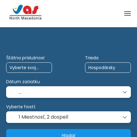
Výlety AI
Charta
Multidestrácia
Štátna príslušnosť
Trieda
Dátum začiatku
Vyberte hostí:
1 Miestnosť,
2 dospelí
Hľadať