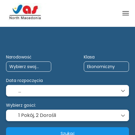
Podróże AI
Czarter
wiele miejsc doc
Narodowość
Klasa
Data rozpoczęcia
Wybierz gości:
1 Pokój,
2 Dorośli
Szukać